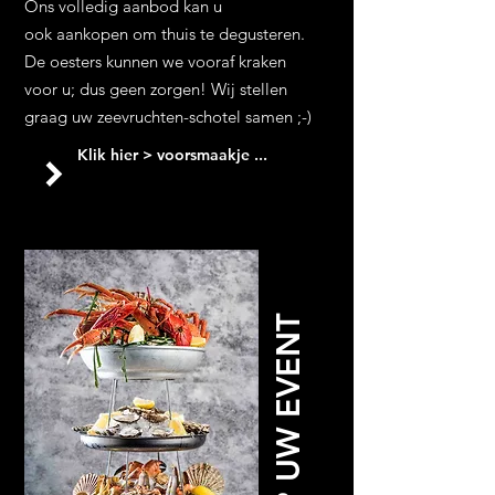
Ons volledig aanbod kan u
ook aankopen om thuis te degusteren.
De oesters kunnen we vooraf kraken
voor u; dus geen zorgen! Wij stellen
graag uw zeevruchten-schotel samen ;-)
Klik hier > voorsmaakje ...
OP UW EVENT