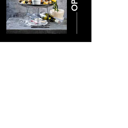
Oesterbar op uw event
De Oesterbar is een mobiel oester- en
zeespecialiteitenkraam voor al uw
feesten, bedrijfscatering, vernissages
en recepties.
Klik
hier
voor meer info.
Ontdek ons cateringaanbod