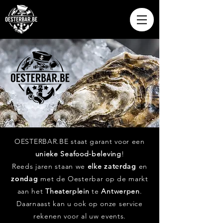
OESTERBAR.BE staat garant voor een
unieke Seafood-beleving
!
Reeds jaren staan we
elke
zaterdag
en
zondag
met de Oesterbar op de markt
aan het
Theaterplein
te
Antwerpen
.
Daarnaast kan u ook op onze service
rekenen voor al uw events.